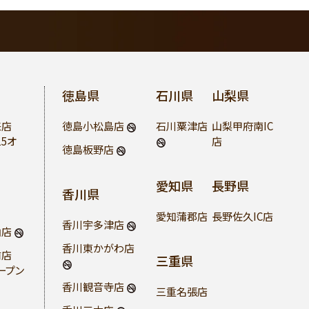
徳島県
石川県
山梨県
来店
徳島小松島店
石川粟津店
山梨甲府南IC
15オ
店
徳島板野店
愛知県
長野県
香川県
愛知蒲郡店
長野佐久IC店
香川宇多津店
山店
香川東かがわ店
前店
三重県
オープン
香川観音寺店
三重名張店