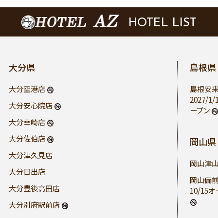
HOTEL LIST
大分県
島根県
大分空港店
島根安
2027/1/
大分安心院店
ープン
大分幸崎店
大分佐伯店
岡山県
大分津久見店
岡山津
大分日出店
岡山備
大分豊後高田店
10/15
大分別府駅前店