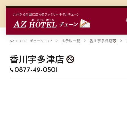
九州から全国に広がるファミリーホテルチェーン
九州から全国に広がるファミリーホテルチェーン
香川宇多津店
AZ HOTEL チェーンTOP
ホテル一覧
香川宇多津店
香川宇多津店
0877-49-0501
本日から5日間の空室状況
8/07
8/08
8/09
8/10
8/11
(金)
(土)
(日)
(月)
(火)
〇
×
△
×
×