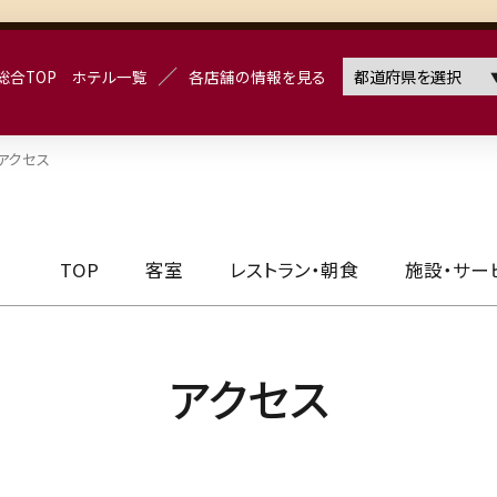
総合TOP
ホテル一覧
各店舗の情報を見る
総合TOP
ホテル一覧
各店舗の情報を見る
TOP
客室
レストラン・朝食
施設・サービス
香川宇多津店
ご予約・空室検索
アクセス
カレンダー
宿泊日から
探す
TOP
客室
レストラン・朝食
施設・サー
チェックイン
宿泊数
部屋
泊
日付未定
アクセス
検