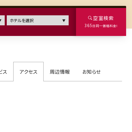
空室検索
空室検索
365
日同一価格料金!
アクセス
周辺情報
お知らせ
365
日同一価格料金!
から
探す
部屋別で
探す
ビス
アクセス
周辺情報
お知らせ
喫煙/禁煙
数
人/部屋
室
人
夕食あり
索