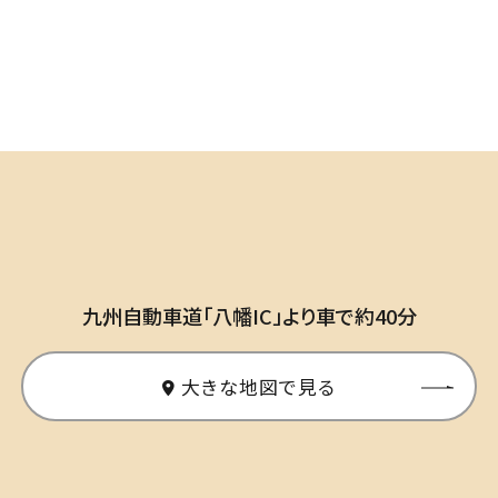
周辺情報
お知らせ
宿泊日から
カレンダーから
部屋別で
探す
探す
探す
プライバシーポリシー
サイトマップ
お問い合わせ
チェックイン
日付未定
プラン一覧
九州自動車道「八幡IC」より車で約40分
宿泊数
部屋数
人/部屋
泊
室
人
大きな地図で見る
企業サイト
喫煙/禁煙
夕食あり
採用サイト