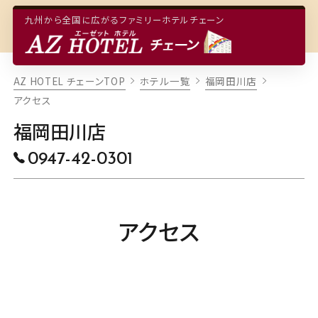
九州から全国に広がるファミリーホテルチェーン
TOP
福岡田川店
AZ HOTEL チェーンTOP
ホテル一覧
福岡田川店
ご予約・空室検索
アクセス
客室
福岡田川店
本日から5日間の空室状況
レストラン・朝食
0947-42-0301
8/09
8/10
8/11
8/12
8/13
(日)
(月)
(火)
(水)
(木)
施設・サービス
〇
〇
〇
〇
×
アクセス
アクセス
近隣のチェーンホテル