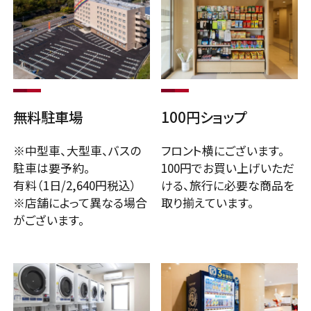
周辺情報
お知らせ
宿泊日から
カレンダーから
部屋別で
探す
探す
探す
プライバシーポリシー
サイトマップ
お問い合わせ
無料駐車場
100円ショップ
チェックイン
※中型車、大型車、バスの
フロント横にございます。
日付未定
駐車は要予約。
100円でお買い上げいただ
プラン一覧
有料（1日/2,640円税込）
ける、旅行に必要な商品を
※店舗によって異なる場合
取り揃えています。
宿泊数
部屋数
人/部屋
がございます。
泊
室
人
企業サイト
喫煙/禁煙
夕食あり
採用サイト