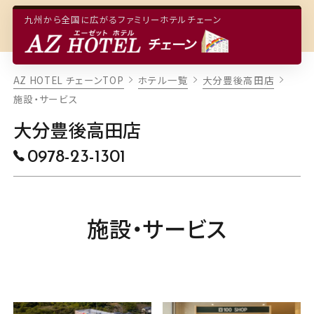
九州から全国に広がるファミリーホテルチェーン
TOP
大分豊後高田店
AZ HOTEL チェーンTOP
ホテル一覧
大分豊後高田店
ご予約・空室検索
施設・サービス
客室
大分豊後高田店
本日から5日間の空室状況
レストラン・朝食
0978-23-1301
8/09
8/10
8/11
8/12
8/13
(日)
(月)
(火)
(水)
(木)
施設・サービス
×
×
×
×
×
施設・サービス
アクセス
近隣のチェーンホテル